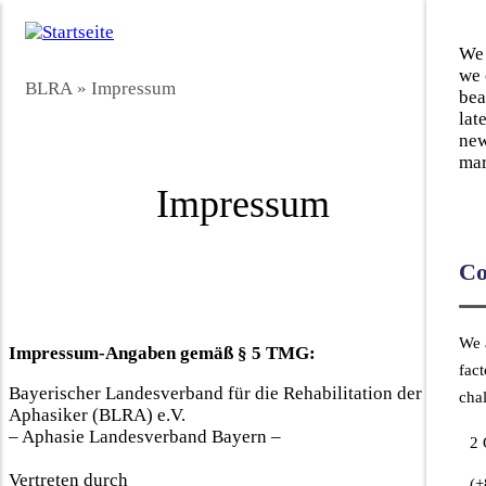
Direkt
zum
We 
Inhalt
we 
BLRA
»
Impressum
bea
lat
new
mar
Impressum
Co
We a
Impressum-Angaben gemäß § 5 TMG:
fac
Bayerischer Landesverband für die Rehabilitation der
cha
Aphasiker (BLRA) e.V.
– Aphasie Landesverband Bayern –
2 
Vertreten durch
(+