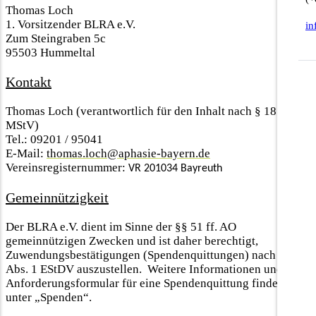
Thomas Loch
1. Vorsitzender BLRA e.V.
i
Zum Steingraben 5c
95503 Hummeltal
Kontakt
Thomas Loch (verantwortlich für den Inhalt nach § 18 Abs. 2
MStV)
Tel.: 09201 / 95041
E-Mail:
thomas.loch@aphasie-bayern.de
Vereinsregisternummer:
VR 201034 Bayreuth
Gemeinnützigkeit
Der BLRA e.V. dient im Sinne der §§ 51 ff. AO
gemeinnützigen Zwecken und ist daher berechtigt,
Zuwendungsbestätigungen (Spendenquittungen) nach § 50
Abs. 1 EStDV auszustellen. Weitere Informationen und ein
Anforderungsformular für eine Spendenquittung finden Sie
unter „Spenden“.