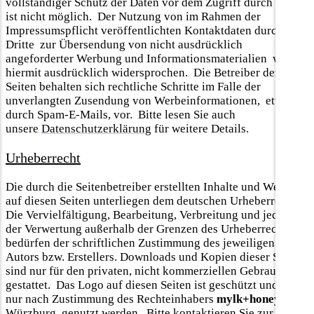
vollständiger Schutz der Daten vor dem Zugriff durch Dritte
ist nicht möglich. Der Nutzung von im Rahmen der
Impressumspflicht veröffentlichten Kontaktdaten durch
Dritte zur Übersendung von nicht ausdrücklich
angeforderter Werbung und Informationsmaterialien wird
hiermit ausdrücklich widersprochen. Die Betreiber der
Seiten behalten sich rechtliche Schritte im Falle der
unverlangten Zusendung von Werbeinformationen, etwa
durch Spam-E-Mails, vor. Bitte lesen Sie auch
unsere
Datenschutzerklärung
für weitere Details.
Urheberrecht
Die durch die Seitenbetreiber erstellten Inhalte und Werke
auf diesen Seiten unterliegen dem deutschen Urheberrecht.
Die Vervielfältigung, Bearbeitung, Verbreitung und jede Art
der Verwertung außerhalb der Grenzen des Urheberrechts
bedürfen der schriftlichen Zustimmung des jeweiligen
Autors bzw. Erstellers. Downloads und Kopien dieser Seite
sind nur für den privaten, nicht kommerziellen Gebrauch
gestattet. Das Logo auf diesen Seiten ist geschützt und darf
nur nach Zustimmung des Rechteinhabers
mylk+honey,
Würzburg, genutzt werden. Bitte kontaktieren Sie zur