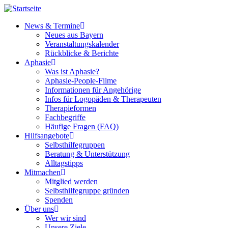
Direkt
zum
News & Termine
Inhalt
Neues aus Bayern
Main
Veranstaltungskalender
navigation
Rückblicke & Berichte
Aphasie
Was ist Aphasie?
Aphasie-People-Filme
Informationen für Angehörige
Infos für Logopäden & Therapeuten
Therapieformen
Fachbegriffe
Häufige Fragen (FAQ)
Hilfsangebote
Selbsthilfegruppen
Beratung & Unterstützung
Alltagstipps
Mitmachen
Mitglied werden
Selbsthilfegruppe gründen
Spenden
Über uns
Wer wir sind
Unsere Ziele