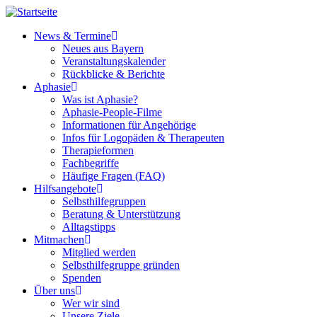
Direkt
zum
News & Termine
Inhalt
Neues aus Bayern
Main
Veranstaltungskalender
navigation
Rückblicke & Berichte
Aphasie
Was ist Aphasie?
Aphasie-People-Filme
Informationen für Angehörige
Infos für Logopäden & Therapeuten
Therapieformen
Fachbegriffe
Häufige Fragen (FAQ)
Hilfsangebote
Selbsthilfegruppen
Beratung & Unterstützung
Alltagstipps
Mitmachen
Mitglied werden
Selbsthilfegruppe gründen
Spenden
Über uns
Wer wir sind
Unsere Ziele