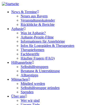
Direkt
zum
News & Termine
Inhalt
Neues aus Bayern
Main
Veranstaltungskalender
navigation
Rückblicke & Berichte
Aphasie
Was ist Aphasie?
Aphasie-People-Filme
Informationen für Angehörige
Infos für Logopäden & Therapeuten
Therapieformen
Fachbegriffe
Häufige Fragen (FAQ)
Hilfsangebote
Selbsthilfegruppen
Beratung & Unterstützung
Alltagstipps
Mitmachen
Mitglied werden
Selbsthilfegruppe gründen
Spenden
Über uns
Wer wir sind
Unsere Ziele