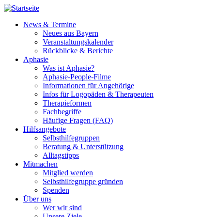
Direkt
zum
News & Termine
Inhalt
Neues aus Bayern
Main
Veranstaltungskalender
navigation
Rückblicke & Berichte
Aphasie
Was ist Aphasie?
Aphasie-People-Filme
Informationen für Angehörige
Infos für Logopäden & Therapeuten
Therapieformen
Fachbegriffe
Häufige Fragen (FAQ)
Hilfsangebote
Selbsthilfegruppen
Beratung & Unterstützung
Alltagstipps
Mitmachen
Mitglied werden
Selbsthilfegruppe gründen
Spenden
Über uns
Wer wir sind
Unsere Ziele